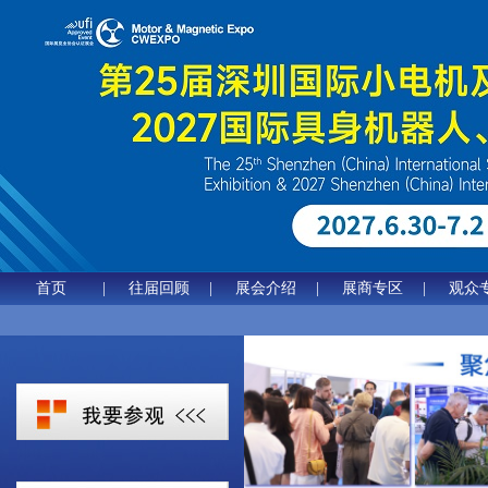
首页
|
往届回顾
|
展会介绍
|
展商专区
|
观众