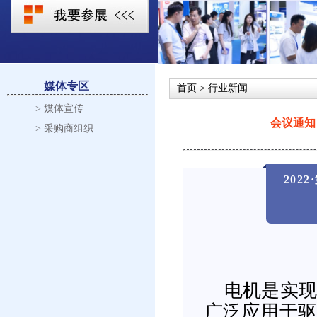
媒体专区
首页
> 行业新闻
> 媒体宣传
会议通知
> 采购商组织
202
电机是实
广泛应用于驱