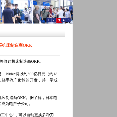
1
2
4
5
3
机床制造商OKK
将收购机床制造商OKK。
Nidec将以约300亿日元（约18
ec接手汽车齿轮的开发，并一举成
机床制造商OKK。据了解，日本电
正式成为电产子公司。
加工中心”，可以自动更换多种刀