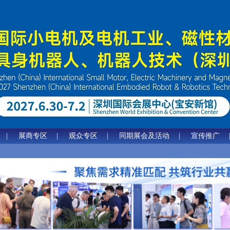
|
展商专区
|
观众专区
|
同期展会及活动
|
宣传推广