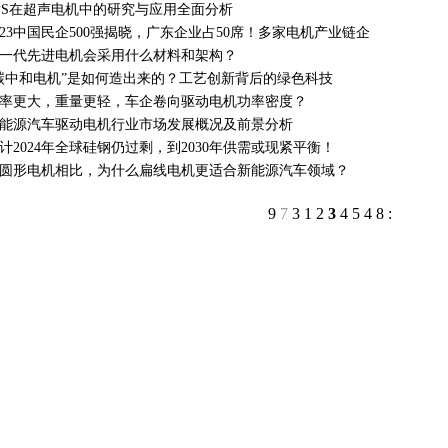
PS在超声电机中的研究与应用全面分析
023中国民企500强揭晓，广东企业占50席！多家电机产业链企
一代先进电机会采用什么材料和架构？
碳中和电机”是如何造出来的？工艺创新背后的绿色科技
率更大，重量更轻，车企卷向驱动电机功率密度？
能源汽车驱动电机行业市场发展概况及前景分析
计2024年全球硅钢仍过剩，到2030年供需或现紧平衡！
圆形电机相比，为什么扁线电机更适合新能源汽车领域？
9
7
3
1
2
3
4
5
4
8
: