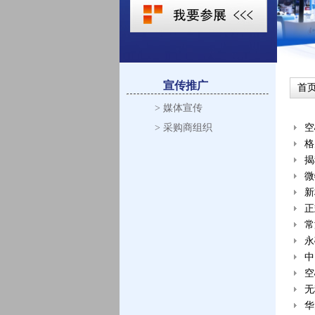
宣传推广
首
> 媒体宣传
> 采购商组织
空
格
揭
微
新
正
常
永
中
空
无
华