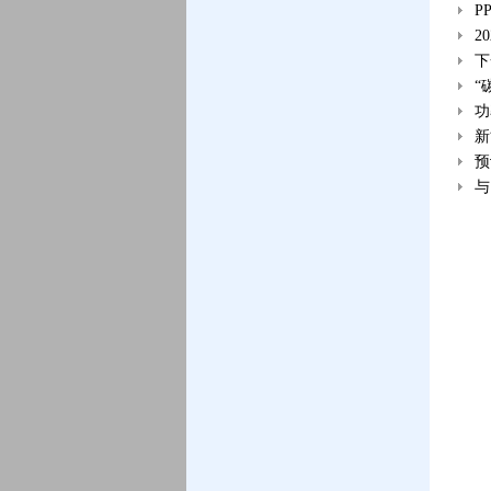
P
2
下
“
功
新
预
与